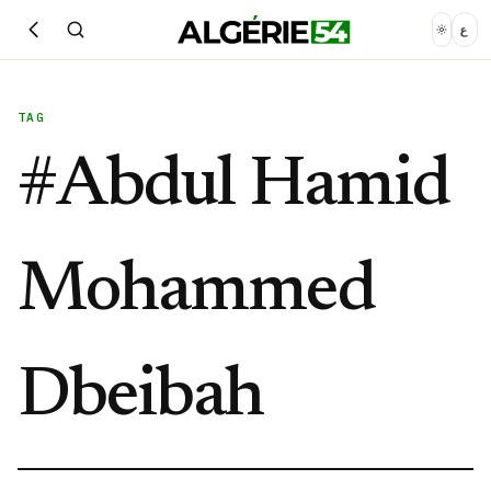
ع
TAG
#
Abdul Hamid
Mohammed
Dbeibah