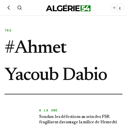
ع
TAG
#
Ahmet
Yacoub Dabio
A LA UNE
Soudan: les défections au sein des FSR
fragilisent davantage la milice de Hemedti