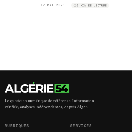
12 MAI 2026
·
2 MIN DE LECTURE
Le quotidien numérique de référence. Information
vérifiée, analyses indépendantes, depuis Alger.
RUBRIQUES
SERVICES