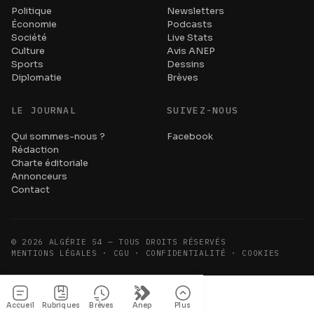
Politique
Newsletters
Économie
Podcasts
Société
Live Stats
Culture
Avis ANEP
Sports
Dessins
Diplomatie
Brèves
LE JOURNAL
SUIVEZ-NOUS
Qui sommes-nous ?
Facebook
Rédaction
Charte éditoriale
Annonceurs
Contact
©
2026
ALGÉRIE 54 — TOUS DROITS RÉSERVÉS
MENTIONS LÉGALES · CGU · CONFIDENTIALITÉ · COOKIES
Accueil
Rubriques
Brèves
Anep
Plus