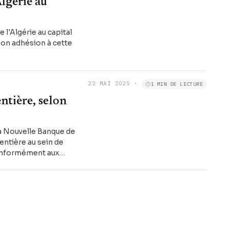
lgérie au
 l'Algérie au capital
son adhésion à cette
22 MAI 2025
·
1 MIN DE LECTURE
ntière, selon
la Nouvelle Banque de
entière au sein de
 conformément aux