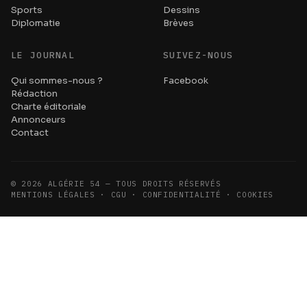
Sports
Dessins
Diplomatie
Brèves
LE JOURNAL
SUIVEZ-NOUS
Qui sommes-nous ?
Facebook
Rédaction
Charte éditoriale
Annonceurs
Contact
©
2026
ALGÉRIE 54 — TOUS DROITS RÉSERVÉS
MENTIONS LÉGALES · CGU · CONFIDENTIALITÉ · COOKIES