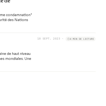
e de
ferme condamnation"
curité des Nations
18 SEPT. 2023
·
4 MIN DE LECTURE
aine de haut niveau
unes mondiales. Une