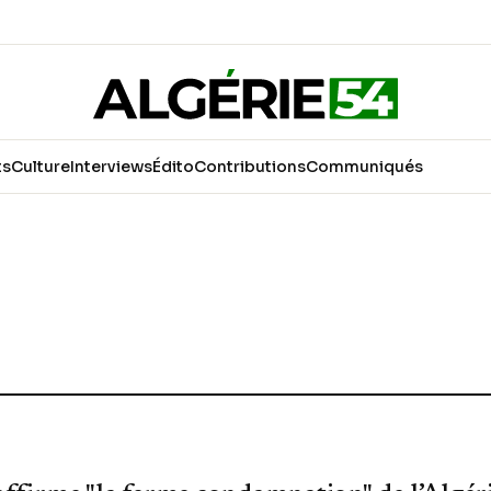
ts
Culture
Interviews
Édito
Contributions
Communiqués