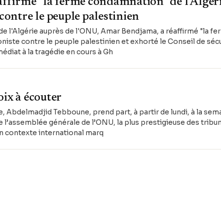
firme "la ferme condamnation" de l’Algéri
 contre le peuple palestinien
e l'Algérie auprès de l'ONU, Amar Bendjama, a réaffirmé "la 
ioniste contre le peuple palestinien et exhorté le Conseil de sé
édiat à la tragédie en cours à Gh
oix à écouter
e, Abdelmadjid Tebboune, prend part, à partir de lundi, à la sem
de l’assemblée générale de l’ONU, la plus prestigieuse des trib
n contexte international marq