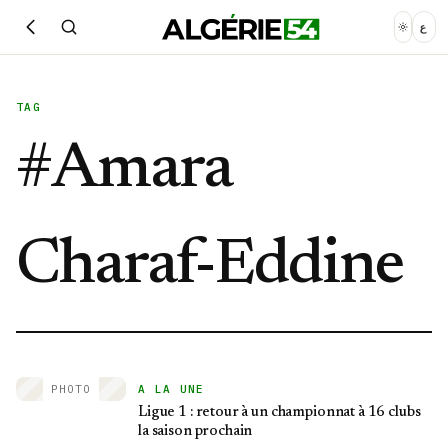
ع
TAG
#
Amara
Charaf-Eddine
PHOTO
A LA UNE
Ligue 1 : retour à un championnat à 16 clubs
la saison prochain