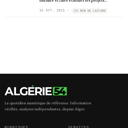
barbare et faire échouer les projets
obscurantistes
16 OCT. 2021
·
5 MIN DE LECTURE
Le quotidien numérique de référence. Information
vérifiée, analyses indépendantes, depuis Alger.
RUBRIQUES
SERVICES