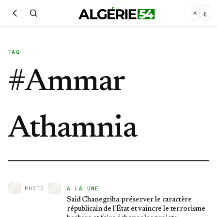
ع
TAG
#
Ammar
Athamnia
PHOTO
A LA UNE
Said Chanegriha: préserver le caractère
républicain de l’État et vaincre le terrorisme