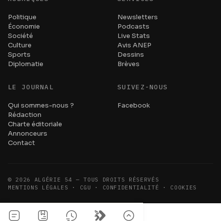
Politique
Newsletters
Économie
Podcasts
Société
Live Stats
Culture
Avis ANEP
Sports
Dessins
Diplomatie
Brèves
LE JOURNAL
SUIVEZ-NOUS
Qui sommes-nous ?
Facebook
Rédaction
Charte éditoriale
Annonceurs
Contact
©
2026
ALGÉRIE 54 — TOUS DROITS RÉSERVÉS
MENTIONS LÉGALES · CGU · CONFIDENTIALITÉ · COOKIES