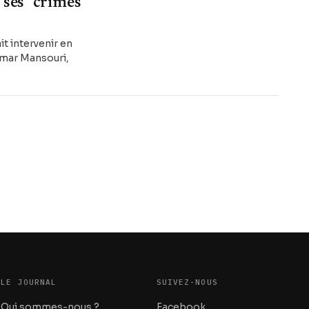
 ses "crimes
t intervenir en
mmar Mansouri,
LE JOURNAL
SUIVEZ-NOUS
Qui sommes-nous ?
Facebook