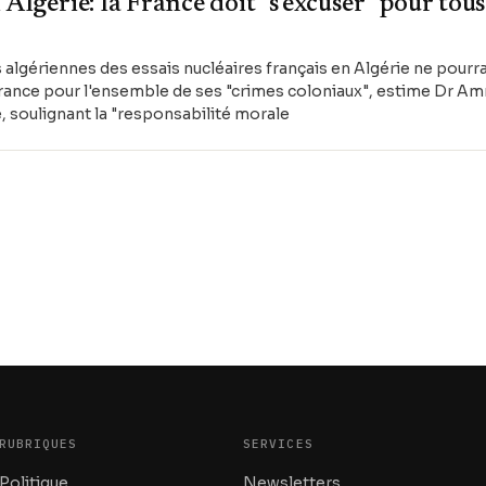
 Algérie: la France doit "s'excuser" pour tous
algériennes des essais nucléaires français en Algérie ne pourrai
 France pour l'ensemble de ses "crimes coloniaux", estime Dr A
, soulignant la "responsabilité morale
RUBRIQUES
SERVICES
Politique
Newsletters