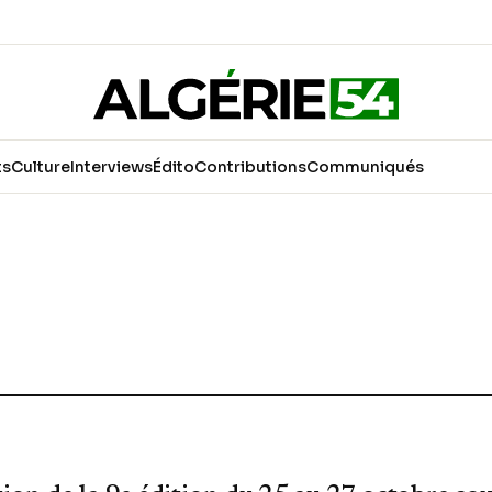
ts
Culture
Interviews
Édito
Contributions
Communiqués