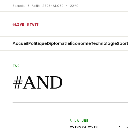
Samedi 8 Août 2026
·
ALGER · 22°C
LIVE STATS
Accueil
Politique
Diplomatie
Économie
Technologie
Spor
TAG
#
AND
A LA UNE