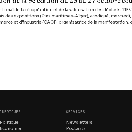
on de la 9e édition du 25 au 27 octobre co
ational de la récupération et de la valorisation des déchets "RE
ais des expositions (Pins maritimes-Alger), a indiqué, mercredi
ce et d'industrie (CACI), organisatrice de la manifestation, 
ets (AND).
RUBRIQUES
SERVICES
Politique
Newsletters
Économie
Podcasts