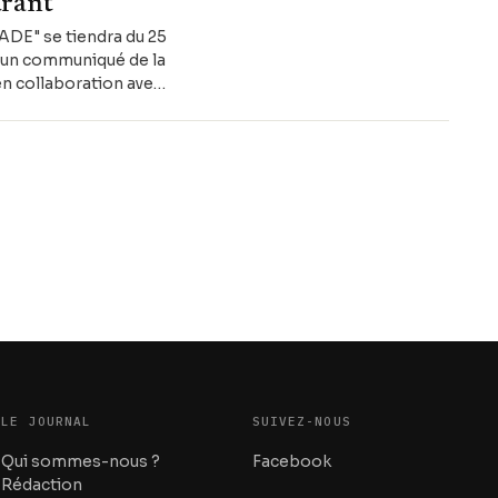
urant
VADE" se tiendra du 25
, un communiqué de la
en collaboration avec
LE JOURNAL
SUIVEZ-NOUS
Qui sommes-nous ?
Facebook
Rédaction