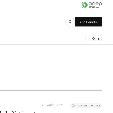
S'ABONNER
ع
25 AOÛT 2021
·
5 MIN DE LECTURE