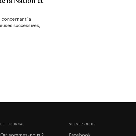
e la Nation et
e concernant la
teuses successives,
LE JOURNAL
SUIVEZ-NOUS
Qui sommes-nous ?
Facebook