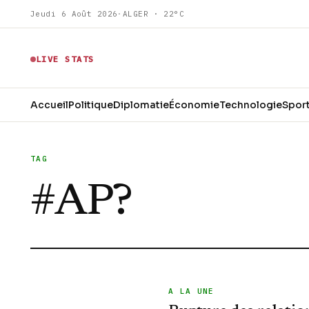
Jeudi 6 Août 2026
·
ALGER · 22°C
LIVE STATS
Accueil
Politique
Diplomatie
Économie
Technologie
Spor
TAG
#
AP?
A LA UNE