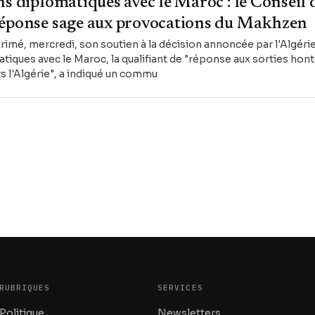
s diplomatiques avec le Maroc : le Conseil d
réponse sage aux provocations du Makhzen
primé, mercredi, son soutien à la décision annoncée par l'Algéri
atiques avec le Maroc, la qualifiant de "réponse aux sorties hon
s l'Algérie", a indiqué un commu
RUBRIQUES
SERVICES
Politique
Newsletters