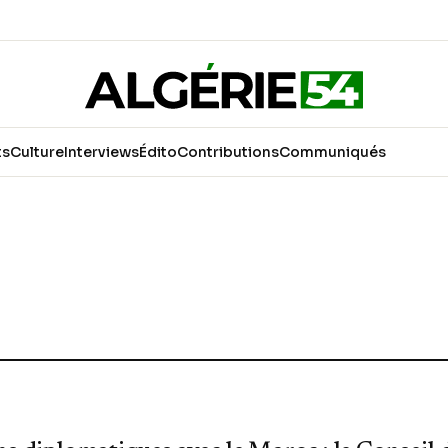
ts
Culture
Interviews
Édito
Contributions
Communiqués