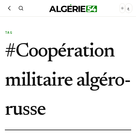
ع
TAG
#
Coopération
militaire algéro-
russe