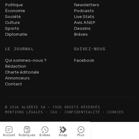
Politique
Newsletters
Économie
Podcasts
Société
Live Stats
Culture
Avis ANEP
Sports
Dessins
Diplomatie
Brèves
LE JOURNAL
SUIVEZ-NOUS
Qui sommes-nous ?
Facebook
Rédaction
Charte éditoriale
Annonceurs
Contact
©
2026
ALGÉRIE 54 — TOUS DROITS RÉSERVÉS
MENTIONS LÉGALES · CGU · CONFIDENTIALITÉ · COOKIES
Accueil
Rubriques
Brèves
Anep
Plus