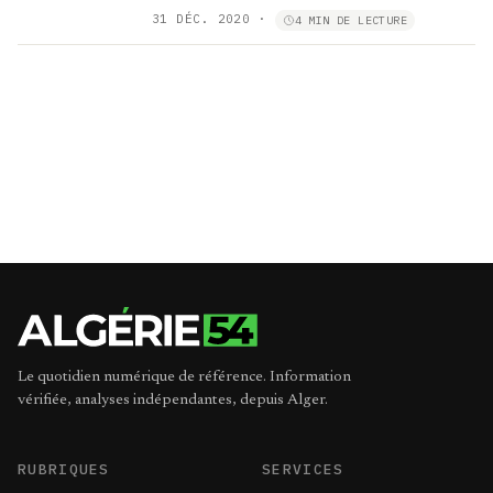
31 DÉC. 2020
·
4 MIN DE LECTURE
Le quotidien numérique de référence. Information
vérifiée, analyses indépendantes, depuis Alger.
RUBRIQUES
SERVICES