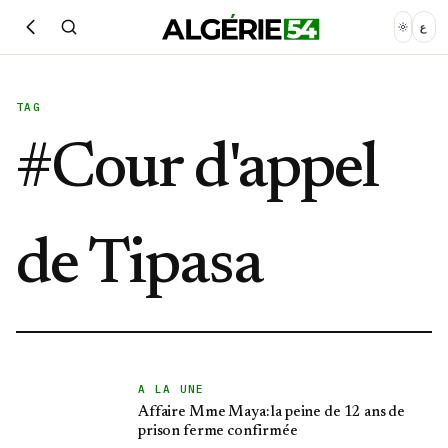
ع
TAG
#
Cour d'appel
de Tipasa
A LA UNE
Affaire Mme Maya: la peine de 12 ans de
prison ferme confirmée