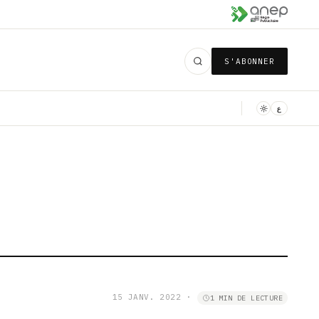
S'ABONNER
ع
15 JANV. 2022
·
1 MIN DE LECTURE