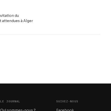
s
nvitation du
t attendues à Alger
LE JOURNAL
SUIVEZ-NOUS
Qui sommes-nous ?
Facebook