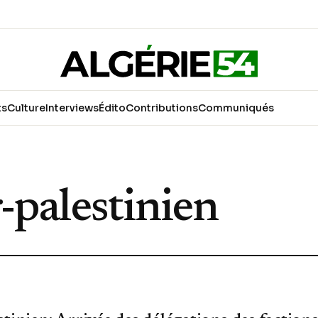
ts
Culture
Interviews
Édito
Contributions
Communiqués
-palestinien