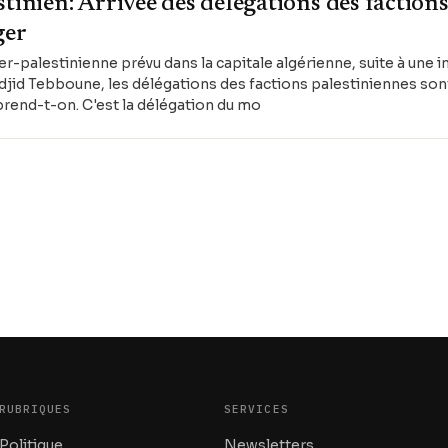
tinien: Arrivée des délégations des faction
ger
er-palestinienne prévu dans la capitale algérienne, suite à une i
jid Tebboune, les délégations des factions palestiniennes son
prend-t-on. C'est la délégation du mo
RUBRIQUES
SERVICES
Politique
Newsletters