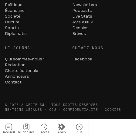
Politique
Newsletters
Économie
Podcasts
Société
Live Stats
Culture
Avis ANEP
Sports
Dessins
Diplomatie
Brèves
LE JOURNAL
SUIVEZ-NOUS
Qui sommes-nous ?
Facebook
Rédaction
Charte éditoriale
Annonceurs
Contact
©
2026
ALGÉRIE 54 — TOUS DROITS RÉSERVÉS
MENTIONS LÉGALES · CGU · CONFIDENTIALITÉ · COOKIES
Accueil
Rubriques
Brèves
Anep
Plus