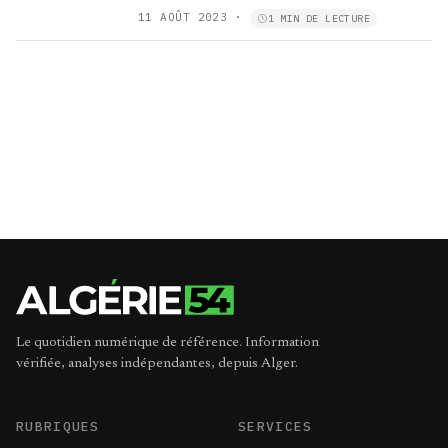
11 AOÛT 2023
·
1 MIN DE LECTURE
Le quotidien numérique de référence. Information
vérifiée, analyses indépendantes, depuis Alger.
RUBRIQUES
SERVICES