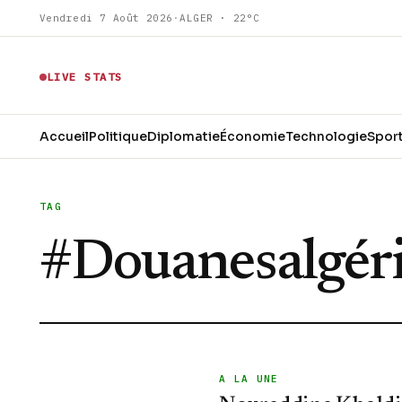
Vendredi 7 Août 2026
·
ALGER · 22°C
LIVE STATS
Accueil
Politique
Diplomatie
Économie
Technologie
Spor
TAG
#
Douanesalgér
A LA UNE