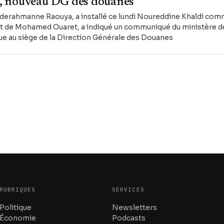
, nouveau DG des douanes
bderahmanne Raouya, a installé ce lundi Noureddine Khaldi c
 de Mohamed Ouaret, a indiqué un communiqué du ministère de
ue au siège de la Direction Générale des Douanes
RUBRIQUES
SERVICES
Politique
Newsletters
Économie
Podcasts