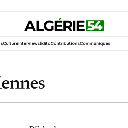
ts
Culture
Interviews
Édito
Contributions
Communiqués
iennes