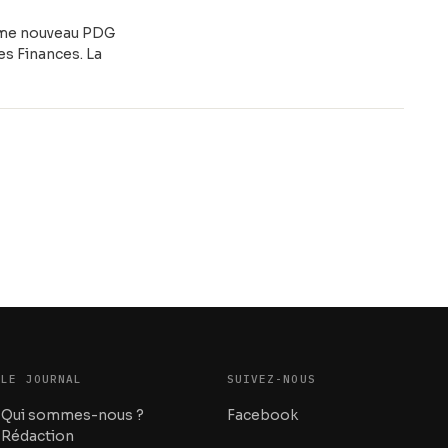
omme nouveau PDG
s Finances. La
LE JOURNAL
SUIVEZ-NOUS
Qui sommes-nous ?
Facebook
Rédaction