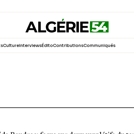
ts
Culture
Interviews
Édito
Contributions
Communiqués