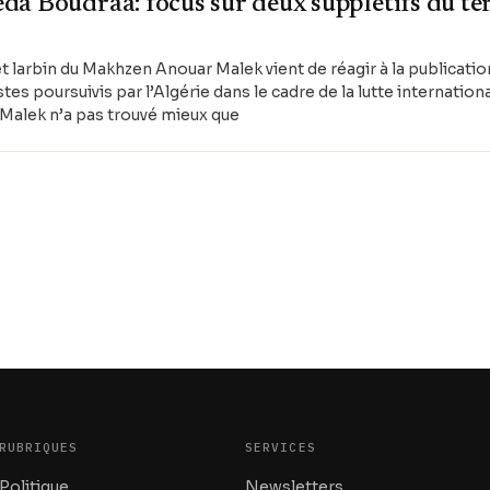
a Boudraa: focus sur deux supplétifs du te
 larbin du Makhzen Anouar Malek vient de réagir à la publication
stes poursuivis par l’Algérie dans le cadre de la lutte internation
 Malek n’a pas trouvé mieux que
RUBRIQUES
SERVICES
Politique
Newsletters