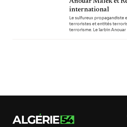
Anouar Malek et Réd
international
Le sulfureux propagandiste et
terroristes et entités terrori
terrorisme. Le larbin Anouar