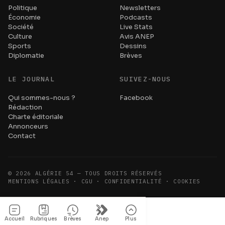
Politique
Newsletters
Économie
Podcasts
Société
Live Stats
Culture
Avis ANEP
Sports
Dessins
Diplomatie
Brèves
LE JOURNAL
SUIVEZ-NOUS
Qui sommes-nous ?
Facebook
Rédaction
Charte éditoriale
Annonceurs
Contact
©
2026
ALGÉRIE 54 — TOUS DROITS RÉSERVÉS
MENTIONS LÉGALES · CGU · CONFIDENTIALITÉ · COOKIES
Accueil
Rubriques
Brèves
Anep
Plus