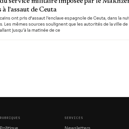
 du service militaire imposée par le Makhzen
 à l'assaut de Ceuta
ains ont pris d’assaut l'enclave espagnole de Ceuta, dans la nui
 Les mêmes sources soulignent que les autorités de la ville de
 allant jusqu'à la matinée de ce
RUBRIQUES
SERVICES
Politique
Newsletters