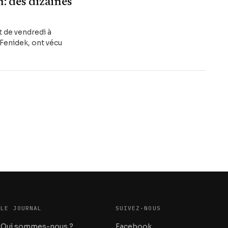
: des dizaines
t de vendredi à
 Fenidek, ont vécu
LE JOURNAL
SUIVEZ-NOUS
Qui sommes-nous ?
Facebook