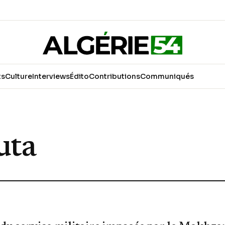
ts
Culture
Interviews
Édito
Contributions
Communiqués
uta