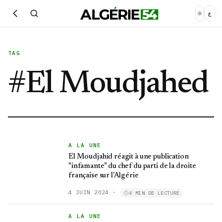
ع
TAG
#
El Moudjahed
A LA UNE
El Moudjahid réagit à une publication
"infamante" du chef du parti de la droite
française sur l'Algérie
4 JUIN 2024
·
4 MIN DE LECTURE
A LA UNE