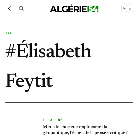
ع
TAG
#
Élisabeth
Feytit
A LA UNE
Méta de choc et complotisme : la
géopolitique, l’échec de la pensée critique?