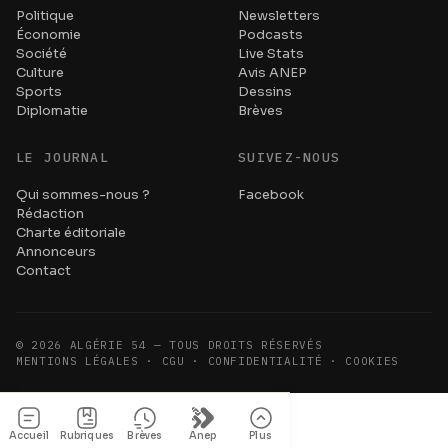
Politique
Newsletters
Économie
Podcasts
Société
Live Stats
Culture
Avis ANEP
Sports
Dessins
Diplomatie
Brèves
LE JOURNAL
SUIVEZ-NOUS
Qui sommes-nous ?
Facebook
Rédaction
Charte éditoriale
Annonceurs
Contact
©
2026
ALGÉRIE 54 — TOUS DROITS RÉSERVÉS
MENTIONS LÉGALES · CGU · CONFIDENTIALITÉ · COOKIES
Accueil
Rubriques
Brèves
Anep
Plus