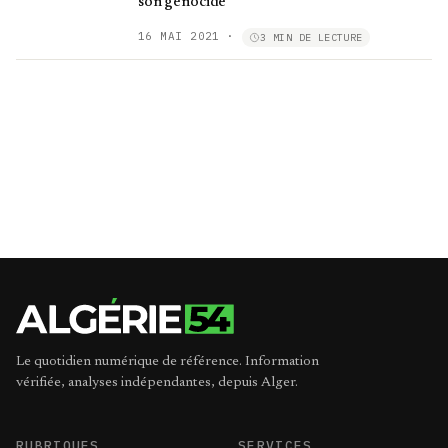
son génocide
16 MAI 2021
·
3 MIN DE LECTURE
Le quotidien numérique de référence. Information
vérifiée, analyses indépendantes, depuis Alger.
RUBRIQUES
SERVICES