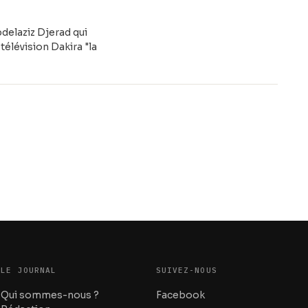
delaziz Djerad qui
télévision Dakira "la
LE JOURNAL
SUIVEZ-NOUS
Qui sommes-nous ?
Facebook