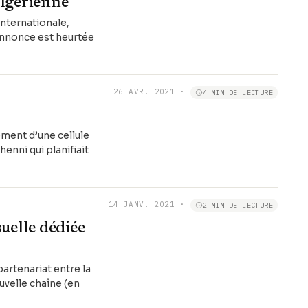
algérienne
internationale,
 annonce est heurtée
26 AVR. 2021
·
4 MIN DE LECTURE
ment d’une cellule
enni qui planifiait
14 JANV. 2021
·
2 MIN DE LECTURE
uelle dédiée
artenariat entre la
uvelle chaîne (en