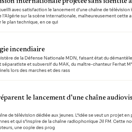
ision internationale projetée sans identité 
eilli avec satisfaction le lancement d'une chaîne de télévision 
de l'Algérie sur la scène internationale, malheureusement cette
 le plan technique, en ce qui
gie incendiaire
stère de la Défense Nationale MDN, faisant état du démantèle
 séparatiste et subversif du MAK, du maître-chanteur Ferhat M’h
inels lors des marches et des rass
éparent le lancement d’une chaîne audiovis
e de télévision dédiée aux jeunes. L’idée se veut un projet en p
ennes et qui s’inspire de la chaîne radiophonique Jil FM. Cette no
pteurs, une copie des prog