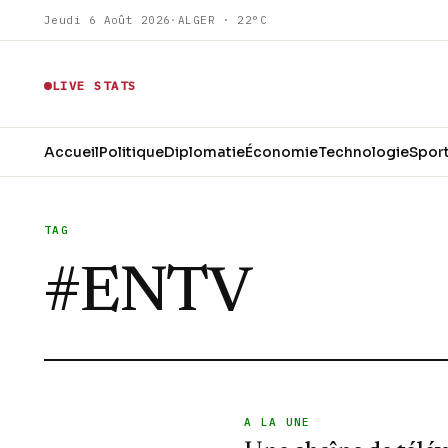
Jeudi 6 Août 2026
·
ALGER · 22°C
LIVE STATS
Accueil
Politique
Diplomatie
Économie
Technologie
Spor
TAG
#
ENTV
A LA UNE