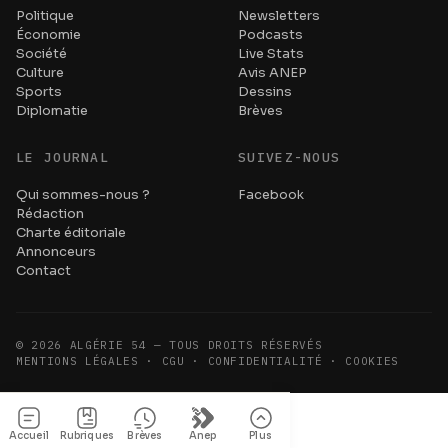
Politique
Newsletters
Économie
Podcasts
Société
Live Stats
Culture
Avis ANEP
Sports
Dessins
Diplomatie
Brèves
LE JOURNAL
SUIVEZ-NOUS
Qui sommes-nous ?
Facebook
Rédaction
Charte éditoriale
Annonceurs
Contact
©
2026
ALGÉRIE 54 — TOUS DROITS RÉSERVÉS
MENTIONS LÉGALES · CGU · CONFIDENTIALITÉ · COOKIES
Accueil
Rubriques
Brèves
Anep
Plus