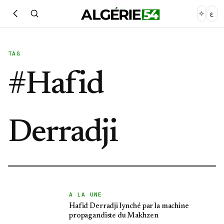
ع
TAG
#
Hafid
Derradji
A LA UNE
Hafid Derradji lynché par la machine
propagandiste du Makhzen