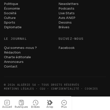
Politique
Newsletters
Économie
Podcasts
Société
Live Stats
Culture
Avis ANEP
Sports
Dessins
Diplomatie
Brèves
LE JOURNAL
SUIVEZ-NOUS
Qui sommes-nous ?
Facebook
Rédaction
Charte éditoriale
Annonceurs
Contact
©
2026
ALGÉRIE 54 — TOUS DROITS RÉSERVÉS
MENTIONS LÉGALES · CGU · CONFIDENTIALITÉ · COOKIES
Accueil
Rubriques
Brèves
Anep
Plus