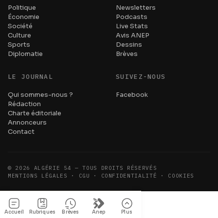
Politique
Newsletters
Économie
Podcasts
Société
Live Stats
Culture
Avis ANEP
Sports
Dessins
Diplomatie
Brèves
LE JOURNAL
SUIVEZ-NOUS
Qui sommes-nous ?
Facebook
Rédaction
Charte éditoriale
Annonceurs
Contact
©
2026
ALGÉRIE 54 — TOUS DROITS RÉSERVÉS
MENTIONS LÉGALES · CGU · CONFIDENTIALITÉ · COOKIES
Accueil
Rubriques
Brèves
Anep
Plus