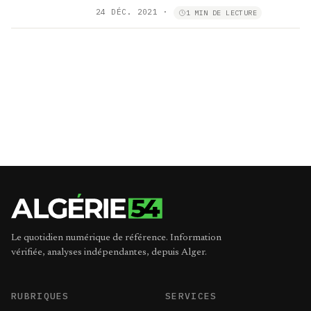
24 DÉC. 2021
·
1 MIN DE LECTURE
Le quotidien numérique de référence. Information
vérifiée, analyses indépendantes, depuis Alger.
RUBRIQUES
SERVICES