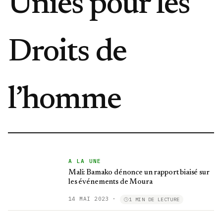
Unies pour les
Droits de
l’homme
A LA UNE
Mali: Bamako dénonce un rapport biaisé sur
les événements de Moura
14 MAI 2023
·
1 MIN DE LECTURE