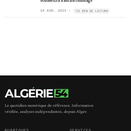
soumettra à aucun chantage"
10 AVR. 2021
·
5 MIN DE LECTURE
Le quotidien numérique de référence. Information
vérifiée, analyses indépendantes, depuis Alger.
RUBRIQUES
SERVICES