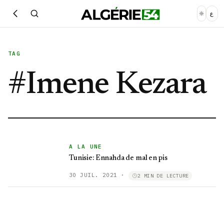
ع
TAG
#
Imene Kezara
A LA UNE
Tunisie: Ennahda de mal en pis
30 JUIL. 2021
·
2 MIN DE LECTURE