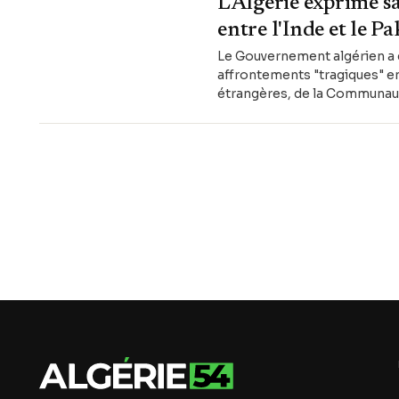
L'Algérie exprime s
entre l'Inde et le P
Le Gouvernement algérien a e
affrontements "tragiques" en
étrangères, de la Communauté 