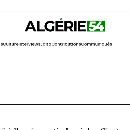
ts
Culture
Interviews
Édito
Contributions
Communiqués