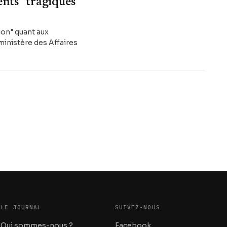
ents "tragiques"
ion" quant aux
ministère des Affaires
LE JOURNAL
SUIVEZ-NOUS
Qui sommes-nous ?
Facebook