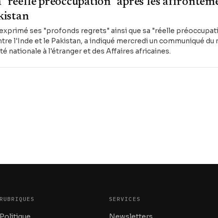
a "réelle préoccupation" après les affrontem
akistan
xprimé ses "profonds regrets" ainsi que sa "réelle préoccupat
tre l'Inde et le Pakistan, a indiqué mercredi un communiqué du 
nationale à l'étranger et des Affaires africaines.
RUBRIQUES
SERVICES
Politique
Newsletters