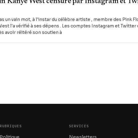
n Kanye West censuré par Instagram et Twi
pas un vain mot, à l'instar du célèbre artiste , membre des Pink 
est l'a vérifié à ses dépens . Les comptes Instagram et Twitter
 avoir réitéré son soutien à
RUBRIQUES
SERVICES
Politique
Newsletters