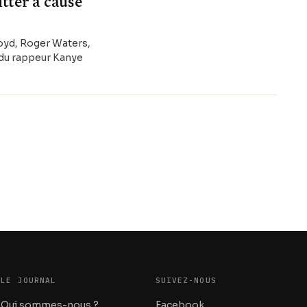
tter à cause
Floyd, Roger Waters,
 du rappeur Kanye
LE JOURNAL
SUIVEZ-NOUS
Qui sommes-nous ?
Facebook