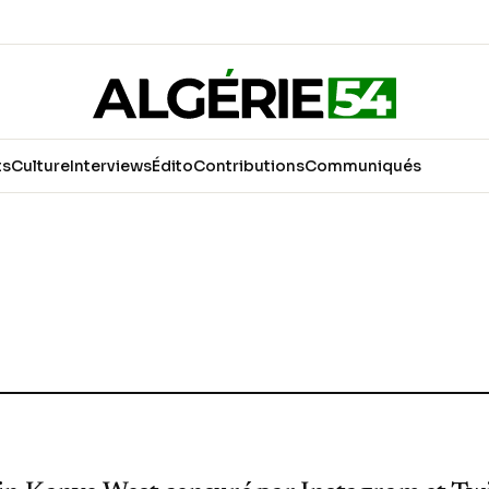
ts
Culture
Interviews
Édito
Contributions
Communiqués