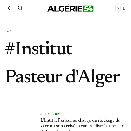
ع
TAG
#
Institut
Pasteur d'Alger
A LA UNE
L'Institut Pasteur se charge du stockage du
vaccin à son arrivée avant sa distribution aux