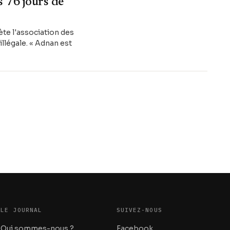
 76 jours de
ète l'association des
illégale. « Adnan est
LE JOURNAL
SUIVEZ-NOUS
Qui sommes-nous ?
Facebook