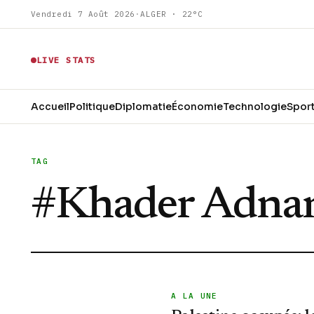
Vendredi 7 Août 2026
·
ALGER · 22°C
LIVE STATS
Accueil
Politique
Diplomatie
Économie
Technologie
Spor
TAG
#
Khader Adna
A LA UNE