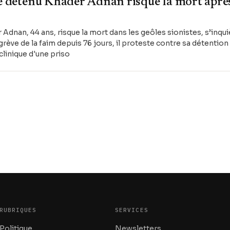
le détenu Khader Adnan risque la mort après
Adnan, 44 ans, risque la mort dans les geôles sionistes, s’inqui
grève de la faim depuis 76 jours, il proteste contre sa détention 
clinique d'une priso
RUBRIQUES
SERVICES
Politique
Newsletters