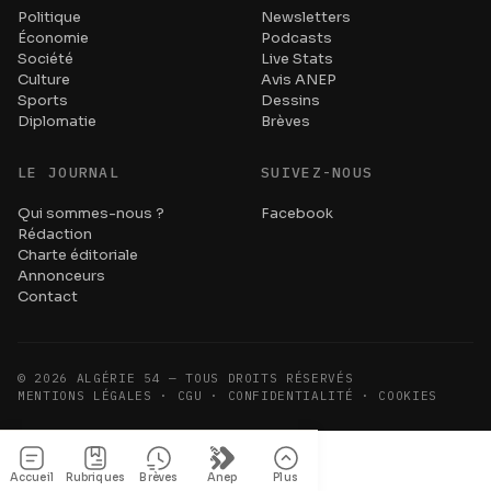
Politique
Newsletters
Économie
Podcasts
Société
Live Stats
Culture
Avis ANEP
Sports
Dessins
Diplomatie
Brèves
LE JOURNAL
SUIVEZ-NOUS
Qui sommes-nous ?
Facebook
Rédaction
Charte éditoriale
Annonceurs
Contact
©
2026
ALGÉRIE 54 — TOUS DROITS RÉSERVÉS
MENTIONS LÉGALES · CGU · CONFIDENTIALITÉ · COOKIES
Accueil
Rubriques
Brèves
Anep
Plus