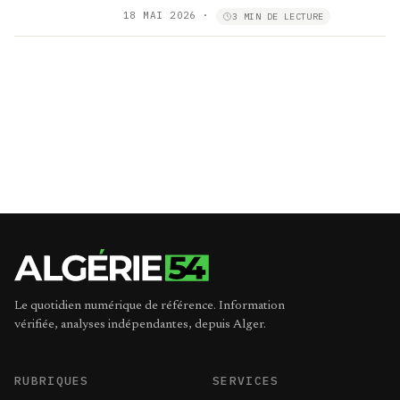
18 MAI 2026
·
3 MIN DE LECTURE
Le quotidien numérique de référence. Information
vérifiée, analyses indépendantes, depuis Alger.
RUBRIQUES
SERVICES