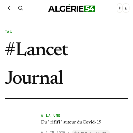
ع
TAG
#
Lancet
Journal
A LA UNE
Du " rififi " autour du Covid-19
6 JUIN 2020
·
3 MIN DE LECTURE