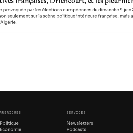
latives françaises, Driencourt, et les pleurni
e provoquée par les élections européennes du dimanche 9 juin 
on seulement sur la scène politique intérieure française, mais a
'Algérie.
RUBRIQUES
SERVICES
Politique
Newsletters
Économie
Podcasts