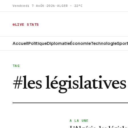
Vendredi 7 Août 2026
·
ALGER · 22°C
LIVE STATS
Accueil
Politique
Diplomatie
Économie
Technologie
Spor
TAG
#
les législative
A LA UNE