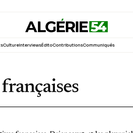
ts
Culture
Interviews
Édito
Contributions
Communiqués
s françaises