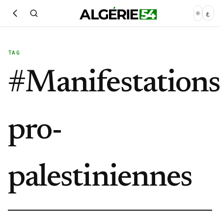
ع
TAG
#
Manifestation
pro-
palestiniennes