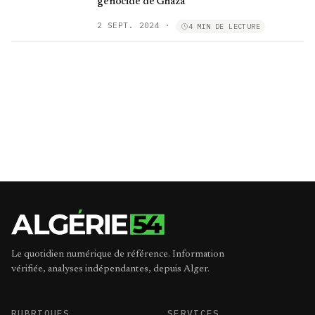
génocide de Ghaza
2 SEPT. 2024
·
4 MIN DE LECTURE
Le quotidien numérique de référence. Information
vérifiée, analyses indépendantes, depuis Alger.
RUBRIQUES
SERVICES