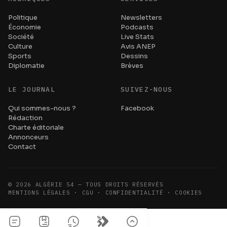
Politique
Newsletters
Économie
Podcasts
Société
Live Stats
Culture
Avis ANEP
Sports
Dessins
Diplomatie
Brèves
LE JOURNAL
SUIVEZ-NOUS
Qui sommes-nous ?
Facebook
Rédaction
Charte éditoriale
Annonceurs
Contact
©
2026
ALGÉRIE 54 — TOUS DROITS RÉSERVÉS
MENTIONS LÉGALES · CGU · CONFIDENTIALITÉ · COOKIES