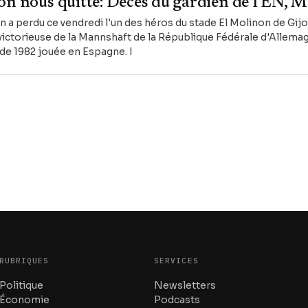
on nous quitte: Décès du gardien de l'EN, 
 a perdu ce vendredi l'un des héros du stade El Molinon de Gijo
 victorieuse de la Mannshaft de la République Fédérale d'Allemag
de 1982 jouée en Espagne. I
RUBRIQUES
SERVICES
Politique
Newsletters
Économie
Podcasts