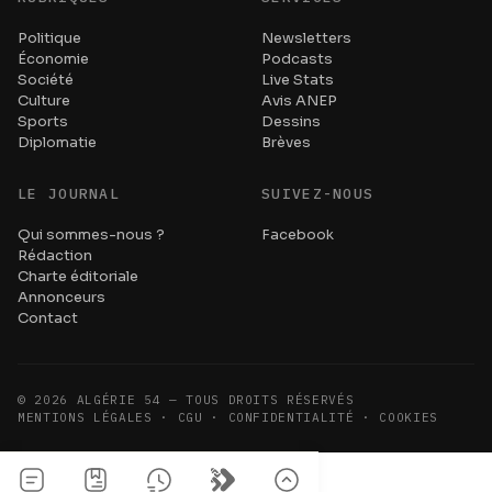
Politique
Newsletters
Économie
Podcasts
Société
Live Stats
Culture
Avis ANEP
Sports
Dessins
Diplomatie
Brèves
LE JOURNAL
SUIVEZ-NOUS
Qui sommes-nous ?
Facebook
Rédaction
Charte éditoriale
Annonceurs
Contact
©
2026
ALGÉRIE 54 — TOUS DROITS RÉSERVÉS
MENTIONS LÉGALES · CGU · CONFIDENTIALITÉ · COOKIES