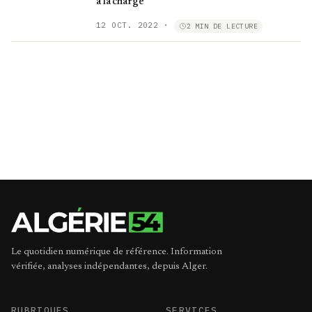
à la charge
12 OCT. 2022
·
2 MIN DE LECTURE
Le quotidien numérique de référence. Information
vérifiée, analyses indépendantes, depuis Alger.
RUBRIQUES
SERVICES