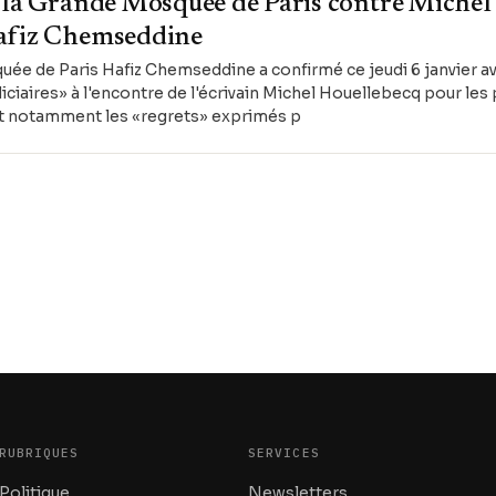
e la Grande Mosquée de Paris contre Michel
Hafiz Chemseddine
uée de Paris Hafiz Chemseddine a confirmé ce jeudi 6 janvier av
iciaires» à l'encontre de l'écrivain Michel Houellebecq pour les
nt notamment les «regrets» exprimés p
RUBRIQUES
SERVICES
Politique
Newsletters