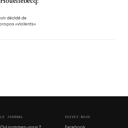
 Houellebecq:
oir décidé de
 propos «violents»
LE JOURNAL
SUIVEZ-NOUS
Qui sommes-nous ?
Facebook