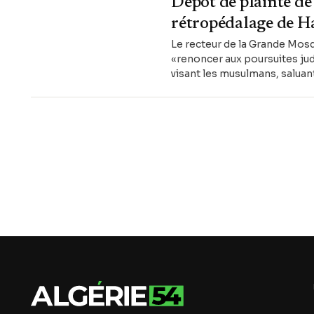
Dépôt de plainte d
rétropédalage de 
Le recteur de la Grande Mosq
«renoncer aux poursuites jud
visant les musulmans, salua