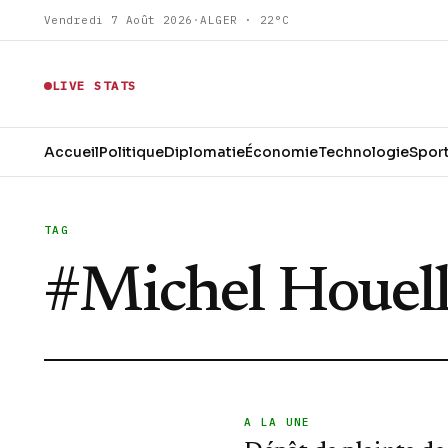
Vendredi 7 Août 2026
·
ALGER · 22°C
LIVE STATS
Accueil
Politique
Diplomatie
Économie
Technologie
Spor
TAG
#
Michel Houel
A LA UNE