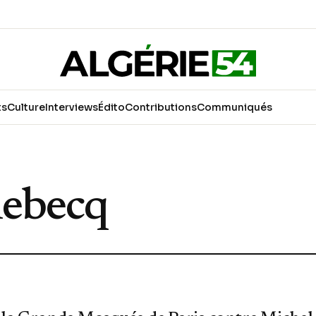
ts
Culture
Interviews
Édito
Contributions
Communiqués
lebecq