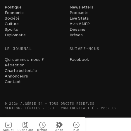
Politique
Newsletters
Économie
Podcasts
Société
Live Stats
Culture
Avis ANEP
Sports
Dessins
Diplomatie
Brèves
LE JOURNAL
SUIVEZ-NOUS
Qui sommes-nous ?
Facebook
Rédaction
Charte éditoriale
Annonceurs
Contact
©
2026
ALGÉRIE 54 — TOUS DROITS RÉSERVÉS
MENTIONS LÉGALES · CGU · CONFIDENTIALITÉ · COOKIES
Accueil
Rubriques
Brèves
Anep
Plus