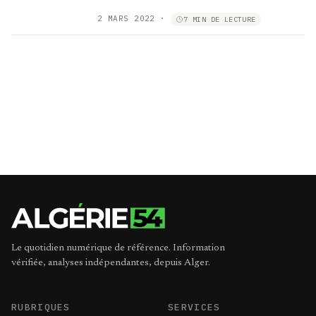
2 MARS 2022
·
7 MIN DE LECTURE
Le quotidien numérique de référence. Information
vérifiée, analyses indépendantes, depuis Alger.
RUBRIQUES
SERVICES