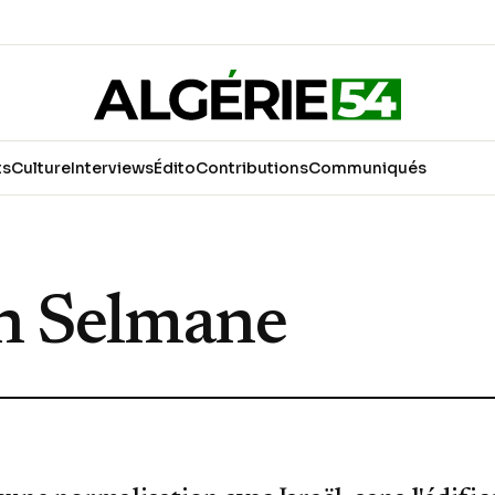
ts
Culture
Interviews
Édito
Contributions
Communiqués
 Selmane