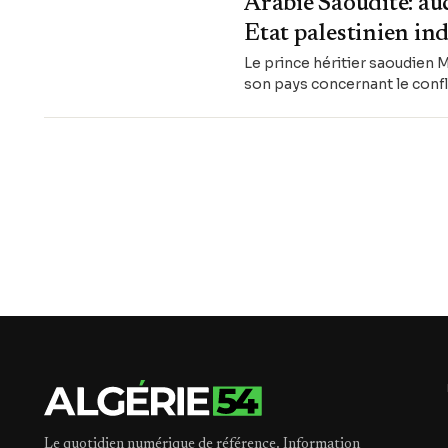
Arabie Saoudite: auc
Etat palestinien i
Le prince héritier saoudien
son pays concernant le confli
Le quotidien numérique de référence. Information