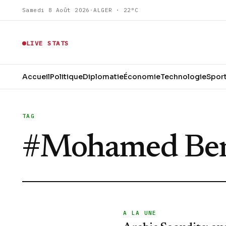
Samedi 8 Août 2026
·
ALGER · 22°C
LIVE STATS
Accueil
Politique
Diplomatie
Économie
Technologie
Spor
TAG
#
Mohamed Ben
A LA UNE