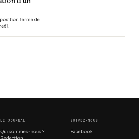
ation d'un
 position ferme de
raël.
LE JOURNAL
SUIVEZ-NOUS
Qui sommes-nous ?
Facebook
Rédaction