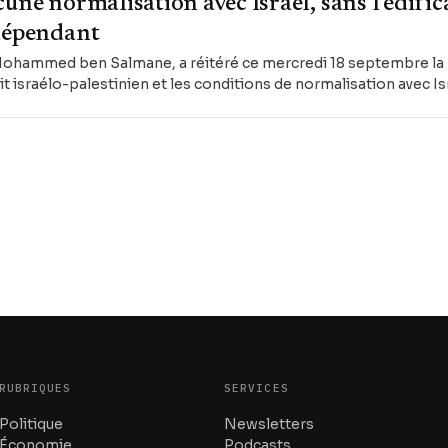
une normalisation avec Israël, sans l'édific
ndépendant
 Mohammed ben Salmane, a réitéré ce mercredi 18 septembre la
t israélo-palestinien et les conditions de normalisation avec Is
RUBRIQUES
SERVICES
Politique
Newsletters
Économie
Podcasts