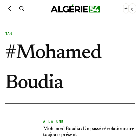
ع
TAG
#
Mohamed
Boudia
A LA UNE
Mohamed Boudia : Un passé révolutionnaire
toujours présent