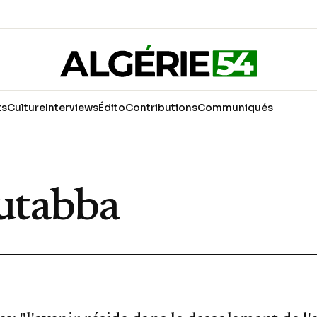
ts
Culture
Interviews
Édito
Contributions
Communiqués
utabba