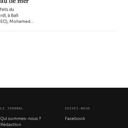
eau de mer"
fets du
di, à Bali
 (AEC), Mohamed
LE JOURNAL
SUIVEZ-NOUS
Qui sommes-nous ?
Facebook
Rédaction