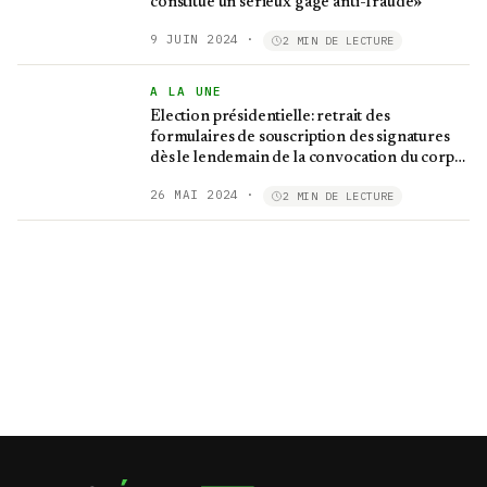
constitue un sérieux gage anti-fraude»
9 JUIN 2024
·
2 MIN DE LECTURE
A LA UNE
Election présidentielle: retrait des
formulaires de souscription des signatures
dès le lendemain de la convocation du corps
électoral
26 MAI 2024
·
2 MIN DE LECTURE