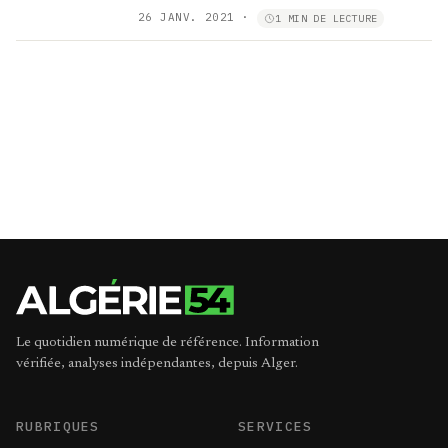
26 JANV. 2021
·
1 MIN DE LECTURE
Le quotidien numérique de référence. Information
vérifiée, analyses indépendantes, depuis Alger.
RUBRIQUES
SERVICES