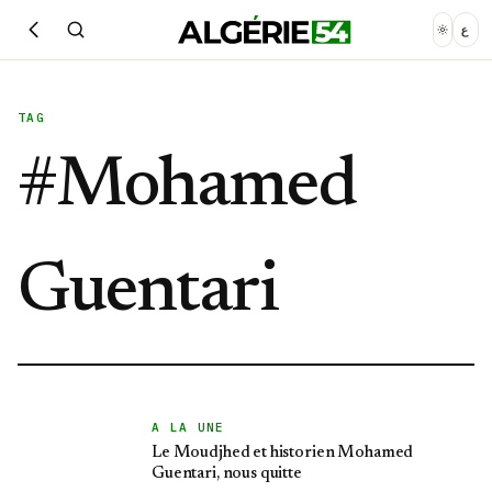
ع
TAG
#
Mohamed
Guentari
A LA UNE
Le Moudjhed et historien Mohamed
Guentari, nous quitte