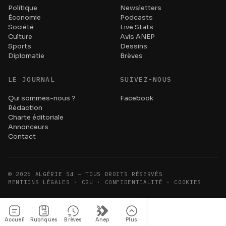
Politique
Newsletters
Économie
Podcasts
Société
Live Stats
Culture
Avis ANEP
Sports
Dessins
Diplomatie
Brèves
LE JOURNAL
SUIVEZ-NOUS
Qui sommes-nous ?
Facebook
Rédaction
Charte éditoriale
Annonceurs
Contact
©
2026
ALGÉRIE 54 — TOUS DROITS RÉSERVÉS
MENTIONS LÉGALES · CGU · CONFIDENTIALITÉ · COOKIES
Accueil
Rubriques
Brèves
Anep
Plus