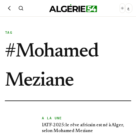
ع
TAG
#
Mohamed
Meziane
A LA UNE
IATF-2025: le rêve africain est né à Alger,
selon Mohamed Meziane