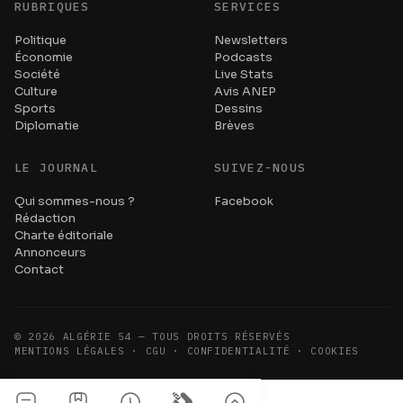
RUBRIQUES
SERVICES
Politique
Newsletters
Économie
Podcasts
Société
Live Stats
Culture
Avis ANEP
Sports
Dessins
Diplomatie
Brèves
LE JOURNAL
SUIVEZ-NOUS
Qui sommes-nous ?
Facebook
Rédaction
Charte éditoriale
Annonceurs
Contact
©
2026
ALGÉRIE 54 — TOUS DROITS RÉSERVÉS
MENTIONS LÉGALES · CGU · CONFIDENTIALITÉ · COOKIES