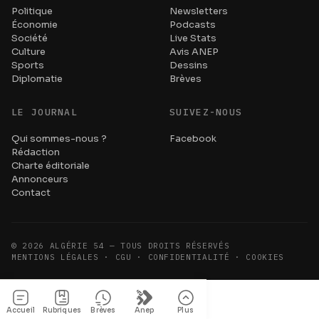
Politique
Newsletters
Économie
Podcasts
Société
Live Stats
Culture
Avis ANEP
Sports
Dessins
Diplomatie
Brèves
LE JOURNAL
SUIVEZ-NOUS
Qui sommes-nous ?
Facebook
Rédaction
Charte éditoriale
Annonceurs
Contact
©
2026
ALGÉRIE 54 — TOUS DROITS RÉSERVÉS
MENTIONS LÉGALES · CGU · CONFIDENTIALITÉ · COOKIES
Accueil
Rubriques
Brèves
Anep
Plus