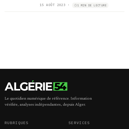
15 AOÛT 2023
·
1 MIN DE LECTURE
Le quotidien numérique de référence. Information
vérifiée, analyses indépendantes, depuis Alger.
RUBRIQUES
SERVICES