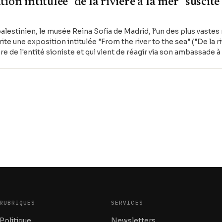
ion intitulée "de la rivière à la mer" suscite
palestinien, le musée Reina Sofia de Madrid, l’un des plus vastes
 une exposition intitulée "From the river to the sea" ("De la riv
re de l'entité sioniste et qui vient de réagir via son ambassade à
ruction .
RUBRIQUES
SERVICES
Politique
Newsletters