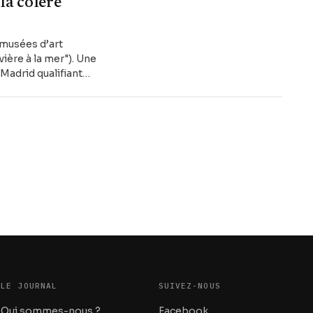
 la colère
 musées d’art
ière à la mer"). Une
 Madrid qualifiant
LE JOURNAL
SUIVEZ-NOUS
Qui sommes-nous ?
Facebook