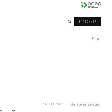
S'ABONNER
ع
10 MAI 2024
·
1 MIN DE LECTURE