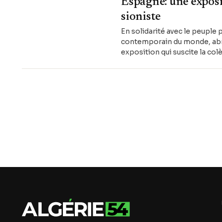
Espagne: une exposit
sioniste
En solidarité avec le peuple 
contemporain du monde, abrite
exposition qui suscite la colè
l'exposition d'appel à sa dest