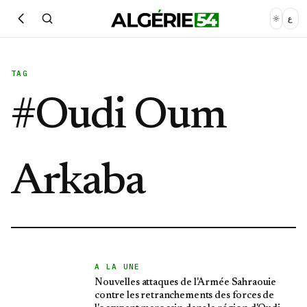
ع
TAG
#
Oudi Oum
Arkaba
A LA UNE
Nouvelles attaques de l'Armée Sahraouie
contre les retranchements des forces de