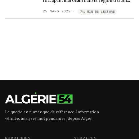
l'occupant marocain dans la région d'Oudi
Oum Arkaba
25 MARS 2022
·
1 MIN DE LECTURE
Le quotidien numérique de référence. Information
vérifiée, analyses indépendantes, depuis Alger.
RUBRIQUES
SERVICES