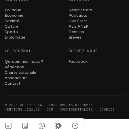
Politique
Newsletters
Économie
Podcasts
Société
Live Stats
Culture
Avis ANEP
Sports
Dessins
Diplomatie
Brèves
LE JOURNAL
SUIVEZ-NOUS
Qui sommes-nous ?
Facebook
Rédaction
Charte éditoriale
Annonceurs
Contact
©
2026
ALGÉRIE 54 — TOUS DROITS RÉSERVÉS
MENTIONS LÉGALES · CGU · CONFIDENTIALITÉ · COOKIES